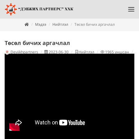
Мэдээ
Нийтлэл
Төсөл бичих аргачлал
Төсөл бичих аргачлал
Devjikhpartners
2023-06-30
Нийтлэл
1965
уншсан